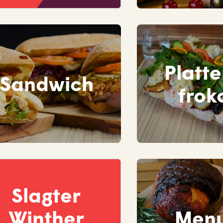
Platte
Sandwich
frok
Slagter
Winther
Men