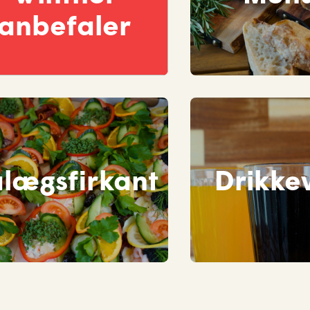
anbefaler
lægsfirkant
Drikke