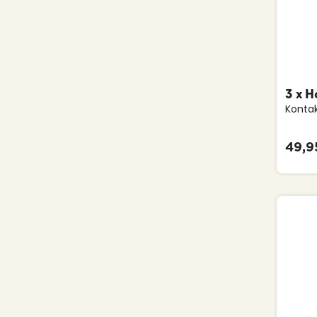
3 x 
Kontak
allerg
49,95