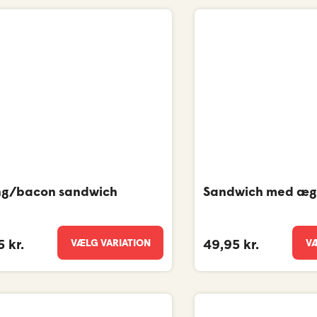
ing/bacon sandwich
Sandwich med æg
VÆLG VARIATION
VÆ
 kr.
49,95 kr.