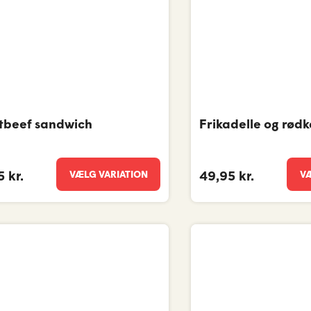
tbeef sandwich
Frikadelle og rød
VÆLG VARIATION
VÆ
 kr.
49,95 kr.