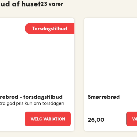
ud af huset
23 varer
Torsdagstilbud
rebrød - torsdagstilbud
Smørrebrød
tra god pris kun om torsdagen
VÆLG VARIATION
VÆ
26,00