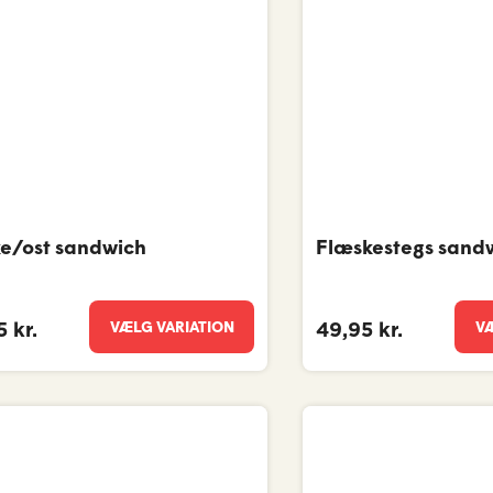
ke/ost sandwich
Flæskestegs sand
VÆLG VARIATION
VÆ
 kr.
49,95 kr.