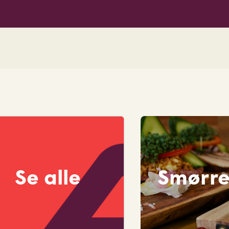
SPAR Hirtshals
Se alle
Smørr