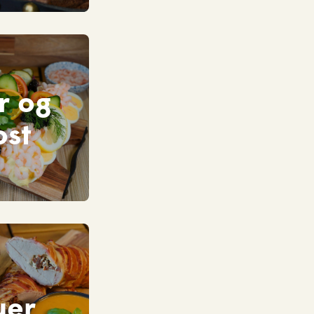
r og
ost
uer