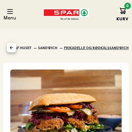
0
Kurv
Spar Hirtshals
Menu
KURV
MAD UD AF HUSET
SANDWICH
FRIKADELLE OG RØDKÅLSSANDWICH